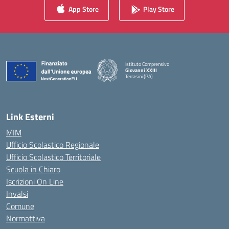
App Store
Play Store
Istituto Comprensivo
Giovanni XXIII
Terrasini (PA)
— Visita la pagina iniziale della scuola
Link Esterni
MIM
Ufficio Scolastico Regionale
Ufficio Scolastico Territoriale
Scuola in Chiaro
Iscrizioni On Line
Invalsi
Comune
Normattiva