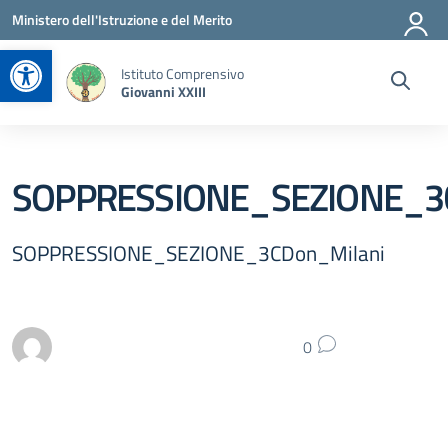
Vai ai contenuti
Vai al menu di navigazione
Vai al footer
Ministero dell'Istruzione e del Merito
Apri la barra degli strumenti
Istituto Comprensivo
Giovanni XXIII
SOPPRESSIONE_SEZIONE_3C
SOPPRESSIONE_SEZIONE_3CDon_Milani
0