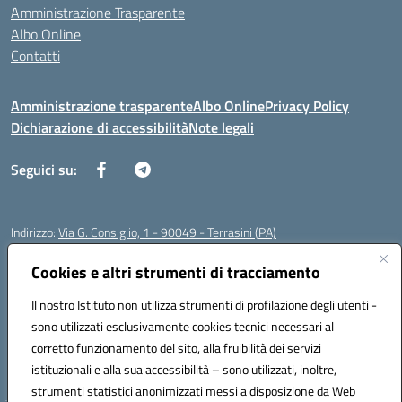
Amministrazione Trasparente
Albo Online
Contatti
Amministrazione trasparente
Albo Online
Privacy Policy
Dichiarazione di accessibilità
Note legali
Seguici su:
Indirizzo:
Via G. Consiglio, 1 - 90049 - Terrasini (PA)
Centralino:
0918619723
Email:
paic88700d@istruzione.it
Posta elettronica certificata (PEC):
Cookies e altri strumenti di tracciamento
paic88700d@pec.istruzione.it
Codice fiscale: 80025710825
Il nostro Istituto non utilizza strumenti di profilazione degli utenti -
Codice meccanografico:
PAIC88700D
sono utilizzati esclusivamente cookies tecnici necessari al
Codice Indice delle Pubbliche Amministrazioni (IPA): istsc_paic88700d
corretto funzionamento del sito, alla fruibilità dei servizi
Codice unico di fatturazione (CUF): UF7LHF
istituzionali e alla sua accessibilità – sono utilizzati, inoltre,
strumenti statistici anonimizzati messi a disposizione da Web