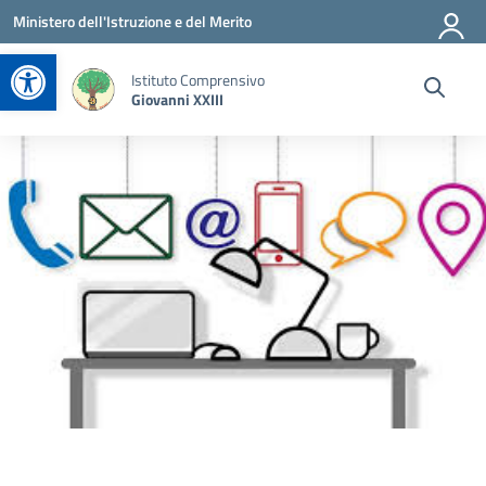
Vai ai contenuti
Vai al menu di navigazione
Vai al footer
Ministero dell'Istruzione e del Merito
Apri la barra degli strumenti
Istituto Comprensivo
Giovanni XXIII