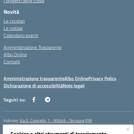
I progetti delle classi
Novità
Le circolari
Le notizie
Calendario eventi
Amministrazione Trasparente
Albo Online
Contatti
Amministrazione trasparente
Albo Online
Privacy Policy
Dichiarazione di accessibilità
Note legali
Seguici su:
Indirizzo:
Via G. Consiglio, 1 - 90049 - Terrasini (PA)
Centralino:
0918619723
Email:
paic88700d@istruzione.it
Posta elettronica certificata (PEC):
Cookies e altri strumenti di tracciamento
paic88700d@pec.istruzione.it