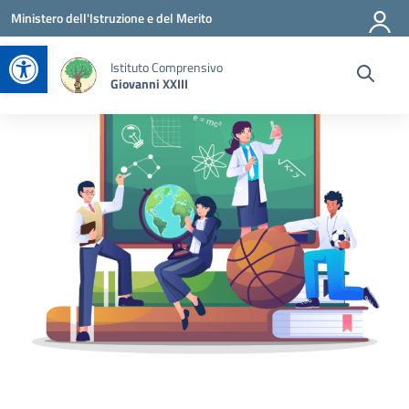
Vai ai contenuti
Vai al menu di navigazione
Vai al footer
Ministero dell'Istruzione e del Merito
Apri la barra degli strumenti
Istituto Comprensivo
Giovanni XXIII