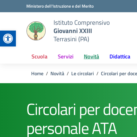
Vai ai contenuti
Vai al menu di navigazione
Vai al footer
Ministero dell'Istruzione e del Merito
Istituto Comprensivo
Giovanni XXIII
Apri la barra degli strumenti
Terrasini (PA)
Scuola
Servizi
Novità
Didattica
Home
Novità
Le circolari
Circolari per doc
Circolari per docen
personale ATA