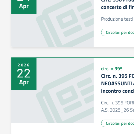
Apr
concerto di fi
Produzione testi 
Circolari per do
2026
22
circ. n.395
Circ. n. 395
Apr
NEOASSUNTI A
incontro conc
Circ. n. 395 
A.S. 2025_26 Se
Circolari per do