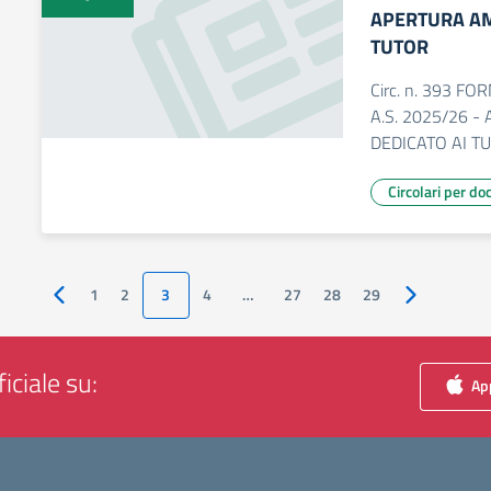
APERTURA AM
TUTOR
Circ. n. 393 
A.S. 2025/26 
DEDICATO AI T
Circolari per do
1
2
3
4
…
27
28
29
Pagina precedente
Pagina succ
iciale su:
App