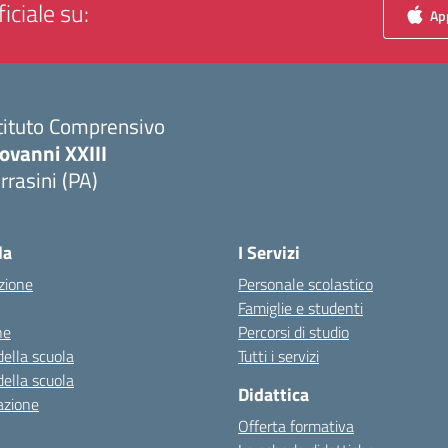
iciale su:
App
tituto Comprensivo
ovanni XXIII
rrasini (PA)
Visita la pagina iniziale della scuola
la
I Servizi
zione
Personale scolastico
Famiglie e studenti
ne
Percorsi di studio
della scuola
Tutti i servizi
della scuola
Didattica
azione
Offerta formativa