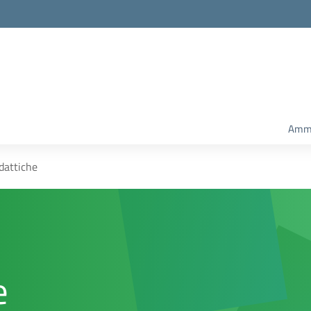
Ammi
idattiche
e