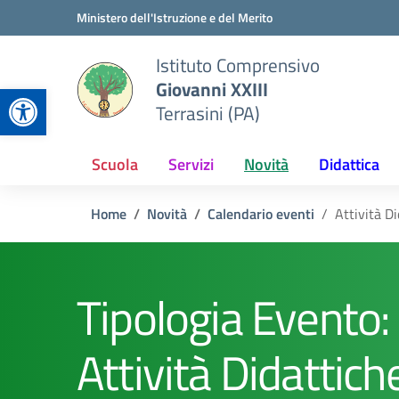
Vai ai contenuti
Vai al menu di navigazione
Vai al footer
Ministero dell'Istruzione e del Merito
Istituto Comprensivo
Giovanni XXIII
Apri la barra degli strumenti
Terrasini (PA)
Scuola
Servizi
Novità
Didattica
Home
Novità
Calendario eventi
Attività D
Tipologia Evento:
Attività Didattich