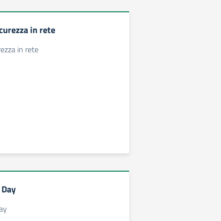
curezza in rete
rezza in rete
t Day
Day