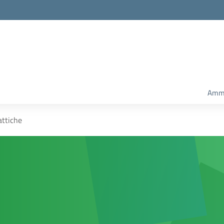
Ammi
attiche