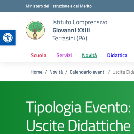
Vai ai contenuti
Vai al menu di navigazione
Vai al footer
Ministero dell'Istruzione e del Merito
Istituto Comprensivo
Giovanni XXIII
Apri la barra degli strumenti
Terrasini (PA)
Scuola
Servizi
Novità
Didattica
Home
Novità
Calendario eventi
Uscite Did
Tipologia Evento:
Uscite Didattiche