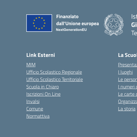
Is
Gi
Te
— 
Link Esterni
La Scuo
MIM
Presenta
Ufficio Scolastico Regionale
I luoghi
Ufficio Scolastico Territoriale
Le perso
Scuola in Chiaro
I numeri 
Iscrizioni On Line
Le carte 
Invalsi
Organizz
Comune
La storia
Normattiva