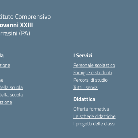
tituto Comprensivo
ovanni XXIII
rrasini (PA)
Visita la pagina iniziale della scuola
la
I Servizi
zione
Personale scolastico
Famiglie e studenti
ne
Percorsi di studio
della scuola
Tutti i servizi
della scuola
Didattica
azione
Offerta formativa
Le schede didattiche
I progetti delle classi