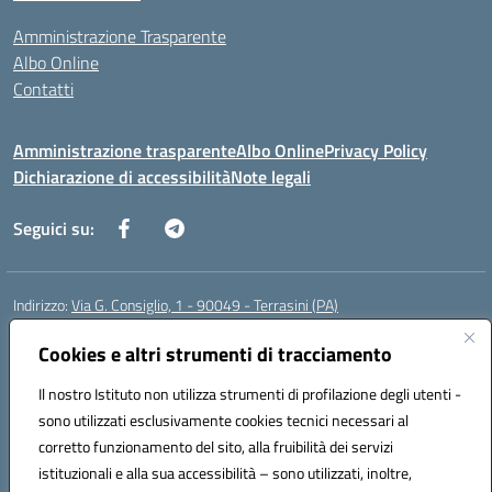
Amministrazione Trasparente
Albo Online
Contatti
Amministrazione trasparente
Albo Online
Privacy Policy
Dichiarazione di accessibilità
Note legali
Seguici su:
Indirizzo:
Via G. Consiglio, 1 - 90049 - Terrasini (PA)
Centralino:
0918619723
Email:
paic88700d@istruzione.it
Posta elettronica certificata (PEC):
Cookies e altri strumenti di tracciamento
paic88700d@pec.istruzione.it
Codice fiscale: 80025710825
Il nostro Istituto non utilizza strumenti di profilazione degli utenti -
Codice meccanografico:
PAIC88700D
sono utilizzati esclusivamente cookies tecnici necessari al
Codice Indice delle Pubbliche Amministrazioni (IPA): istsc_paic88700d
corretto funzionamento del sito, alla fruibilità dei servizi
Codice unico di fatturazione (CUF): UF7LHF
istituzionali e alla sua accessibilità – sono utilizzati, inoltre,