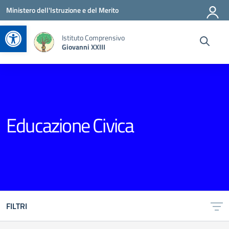
Vai ai contenuti
Vai al menu di navigazione
Vai al footer
Ministero dell'Istruzione e del Merito
Apri la barra degli strumenti
Istituto Comprensivo
Giovanni XXIII
Educazione Civica
FILTRI