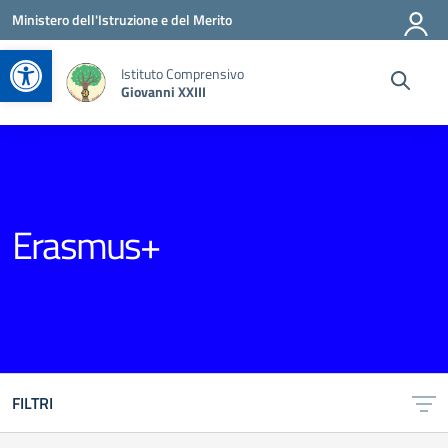
Vai ai contenuti
Vai al menu di navigazione
Vai al footer
Ministero dell'Istruzione e del Merito
Apri la barra degli strumenti
Istituto Comprensivo
Giovanni XXIII
Erasmus+
FILTRI