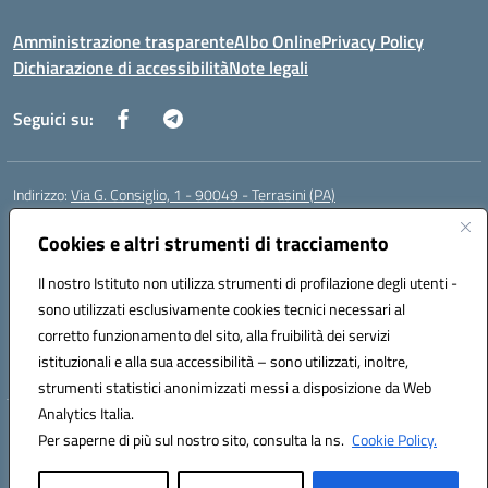
Amministrazione trasparente
Albo Online
Privacy Policy
Dichiarazione di accessibilità
Note legali
Seguici su:
Indirizzo:
Via G. Consiglio, 1 - 90049 - Terrasini (PA)
Centralino:
0918619723
Email:
paic88700d@istruzione.it
Posta elettronica certificata (PEC):
Cookies e altri strumenti di tracciamento
paic88700d@pec.istruzione.it
Codice fiscale: 80025710825
Il nostro Istituto non utilizza strumenti di profilazione degli utenti -
Codice meccanografico:
PAIC88700D
sono utilizzati esclusivamente cookies tecnici necessari al
Codice Indice delle Pubbliche Amministrazioni (IPA): istsc_paic88700d
corretto funzionamento del sito, alla fruibilità dei servizi
Codice unico di fatturazione (CUF): UF7LHF
istituzionali e alla sua accessibilità – sono utilizzati, inoltre,
strumenti statistici anonimizzati messi a disposizione da Web
Analytics Italia.
Hosting & Powered by 3D Solution S.r.l.
Per saperne di più sul nostro sito, consulta la ns.
Cookie Policy.
Concept & Design by Designers Italia