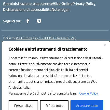
Amministrazione trasparente
Albo Online
Privacy Policy
Dichiarazione di accessibilità
Note legali
Seguici su:
Indirizzo:
Via G. Consiglio, 1 - 90049 - Terrasini (PA)
Centralino:
0918619723
Email:
paic88700d@istruzione.it
Posta elettronica certificata (PEC):
Cookies e altri strumenti di tracciamento
paic88700d@pec.istruzione.it
Codice fiscale: 80025710825
Il nostro Istituto non utilizza strumenti di profilazione degli utenti -
Codice meccanografico:
PAIC88700D
sono utilizzati esclusivamente cookies tecnici necessari al
Codice Indice delle Pubbliche Amministrazioni (IPA): istsc_paic88700d
corretto funzionamento del sito, alla fruibilità dei servizi
Codice unico di fatturazione (CUF): UF7LHF
istituzionali e alla sua accessibilità – sono utilizzati, inoltre,
strumenti statistici anonimizzati messi a disposizione da Web
Analytics Italia.
Hosting & Powered by 3D Solution S.r.l.
Per saperne di più sul nostro sito, consulta la ns.
Cookie Policy.
Concept & Design by Designers Italia
Personalizza
Rifiuta tutto
Accettare tutto