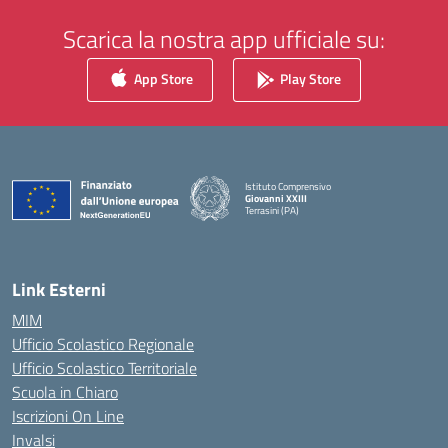
Scarica la nostra app ufficiale su:
App Store
Play Store
Istituto Comprensivo
Giovanni XXIII
Terrasini (PA)
— Visita la pagina iniziale della scuola
Link Esterni
MIM
Ufficio Scolastico Regionale
Ufficio Scolastico Territoriale
Scuola in Chiaro
Iscrizioni On Line
Invalsi