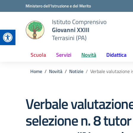
Vai ai contenuti
Vai al menu di navigazione
Vai al footer
Ministero dell'Istruzione e del Merito
Istituto Comprensivo
Giovanni XXIII
Apri la barra degli strumenti
Terrasini (PA)
Scuola
Servizi
Novità
Didattica
Home
Novità
Notizie
Verbale valutazione i
Verbale valutazione
selezione n. 8 tutor