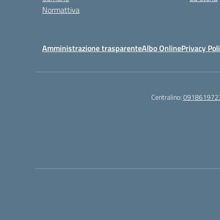
Normattiva
Amministrazione trasparente
Albo Online
Privacy Pol
Centralino:
091861972