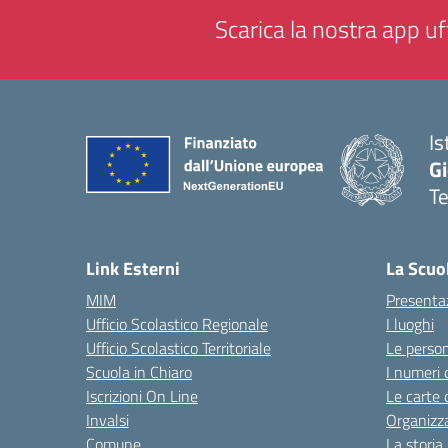
Scarica la nostra app uff
Is
Gi
Te
— 
Link Esterni
La Scuo
MIM
Presenta
Ufficio Scolastico Regionale
I luoghi
Ufficio Scolastico Territoriale
Le perso
Scuola in Chiaro
I numeri 
Iscrizioni On Line
Le carte 
Invalsi
Organizz
Comune
La storia