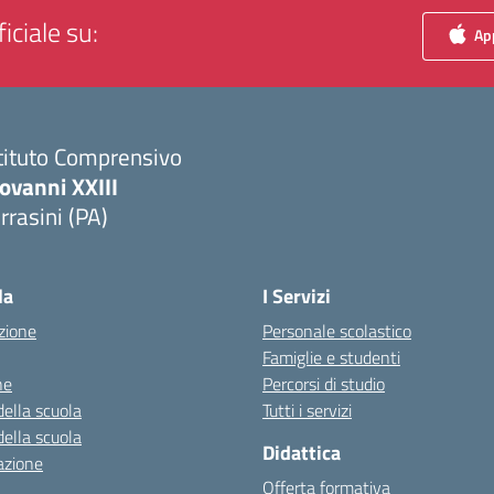
iciale su:
App
tituto Comprensivo
ovanni XXIII
rrasini (PA)
Visita la pagina iniziale della scuola
la
I Servizi
zione
Personale scolastico
Famiglie e studenti
ne
Percorsi di studio
della scuola
Tutti i servizi
della scuola
Didattica
azione
Offerta formativa