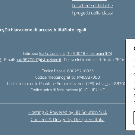
Le schede didattiche
I progetti delle classi
icy
Dichiarazione di accessibilità
Note legali
Indirizzo:
Via G. Consiglio, 1 - 90049 - Terrasini (PA)
3
Email:
paic88700d@istruzione.it
Posta elettronica certificata (PEC):
paic8
Codice fiscale: 80025710825
Codice meccanografico:
PAIC88700D
Codice Indice delle Pubbliche Amministrazioni (IPA): istsc_paic88700d
Codice unico di fatturazione (CUF): UF7LHF
Hosting & Powered by 3D Solution S.r.l.
Concept & Design by Designers Italia