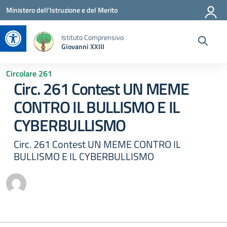
Vai ai contenuti
Vai al menu di navigazione
Vai al footer
Ministero dell'Istruzione e del Merito
Apri la barra degli strumenti
Istituto Comprensivo
Giovanni XXIII
Circolare 261
Circ. 261 Contest UN MEME
CONTRO IL BULLISMO E IL
CYBERBULLISMO
Circ. 261 Contest UN MEME CONTRO IL
BULLISMO E IL CYBERBULLISMO