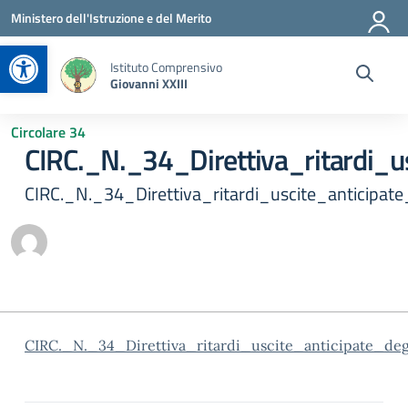
Vai ai contenuti
Vai al menu di navigazione
Vai al footer
Ministero dell'Istruzione e del Merito
Apri la barra degli strumenti
Istituto Comprensivo
Giovanni XXIII
Circolare 34
CIRC._N._34_Direttiva_ritardi_us
CIRC._N._34_Direttiva_ritardi_uscite_anticipate
CIRC._N._34_Direttiva_ritardi_uscite_anticipate_deg