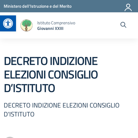
Vai ai contenuti
Vai al menu di navigazione
Vai al footer
Ministero dell'Istruzione e del Merito
Apri la barra degli strumenti
Istituto Comprensivo
Giovanni XXIII
DECRETO INDIZIONE
ELEZIONI CONSIGLIO
D’ISTITUTO
DECRETO INDIZIONE ELEZIONI CONSIGLIO
D'ISTITUTO