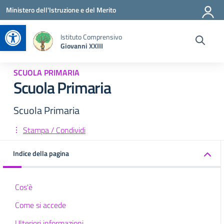
Vai ai contenuti
Vai al menu di navigazione
Vai al footer
Ministero dell'Istruzione e del Merito
Apri la barra degli strumenti
Istituto Comprensivo
Giovanni XXIII
SCUOLA PRIMARIA
Scuola Primaria
Scuola Primaria
Stampa / Condividi
Indice della pagina
Cos'è
Come si accede
Ulteriori informazioni