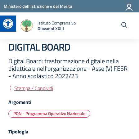
Vai ai contenuti
Vai al menu di navigazione
Vai al footer
Ministero dell'Istruzione e del Merito
Apri la barra degli strumenti
Istituto Comprensivo
Giovanni XXIII
DIGITAL BOARD
Digital Board: trasformazione digitale nella
didattica e nell'organizzazione - Asse (V) FESR
- Anno scolastico 2022/23
Stampa / Condividi
Argomenti
PON - Programma Operativo Nazionale
Tipologia