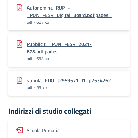
Autonomina_RUP_-
_PON_FESR_Digital_Board.pdf.pades_
pdf - 687 kb
Pubblicit__PON_FESR_2021-
678.pdf.pades_
pdf - 658 kb
stipula_RDO_t2959671_l1_p7634262
pdf - 55 kb
Indirizzi di studio collegati
Scuola Primaria