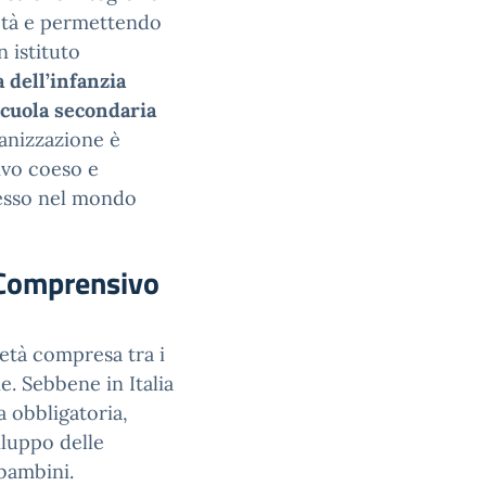
 età e permettendo
n istituto
a dell’infanzia
scuola secondaria
ganizzazione è
ivo coeso e
resso nel mondo
o Comprensivo
 età compresa tra i
ne. Sebbene in Italia
a obbligatoria,
luppo delle
bambini.