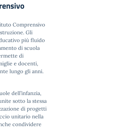
prensivo
stituto Comprensivo
istruzione. Gli
ducativo più fluido
iamento di scuola
ermette di
miglie e docenti,
te lungo gli anni.
ole dell’infanzia,
nite sotto la stessa
izzazione di progetti
ccio unitario nella
anche condividere