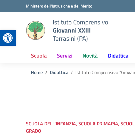
Vai ai contenuti
Vai al menu di navigazione
Vai al footer
Ministero dell'Istruzione e del Merito
Istituto Comprensivo
Giovanni XXIII
Apri la barra degli strumenti
Terrasini (PA)
Scuola
Servizi
Novità
Didattica
Home
Didattica
Istituto Comprensivo “Giovann
SCUOLA DELL'INFANZIA, SCUOLA PRIMARIA, SCUO
GRADO