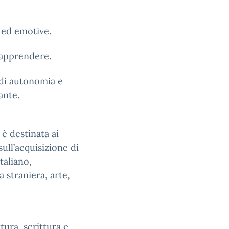
e ed emotive.
 apprendere.
 di autonomia e
ante.
 è destinata ai
sull’acquisizione di
taliano,
a straniera, arte,
tura, scrittura e