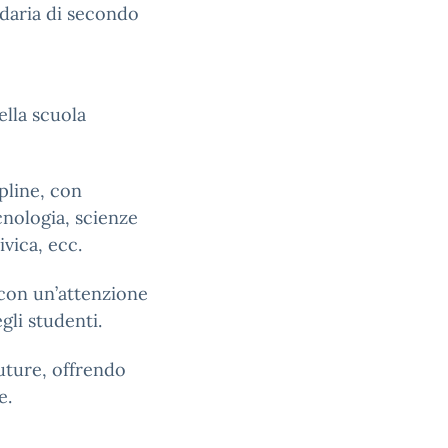
ndaria di secondo
lla scuola
pline, con
cnologia, scienze
ivica, ecc.
 con un’attenzione
gli studenti.
future, offrendo
e.