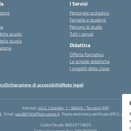
la
I Servizi
zione
Personale scolastico
Famiglie e studenti
ne
Percorsi di studio
della scuola
Tutti i servizi
della scuola
Didattica
azione
Offerta formativa
Le schede didattiche
I progetti delle classi
icy
Dichiarazione di accessibilità
Note legali
Indirizzo:
Via G. Consiglio, 1 - 90049 - Terrasini (PA)
3
Email:
paic88700d@istruzione.it
Posta elettronica certificata (PEC):
paic8
Codice fiscale: 80025710825
Codice meccanografico:
PAIC88700D