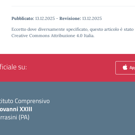
Pubblicato:
13.12.2025
-
Revisione:
13.12.2025
Eccetto dove diversamente specificato, questo articolo è stato 
Creative Commons Attribuzione 4.0 Italia.
iciale su:
App
tituto Comprensivo
ovanni XXIII
rrasini (PA)
Visita la pagina iniziale della scuola