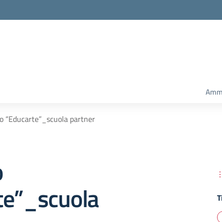
Ammi
o “Educarte”_scuola partner
o
te”_scuola
T