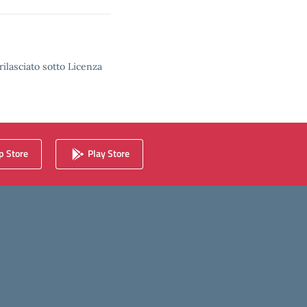
rilasciato sotto Licenza
 Store
Play Store