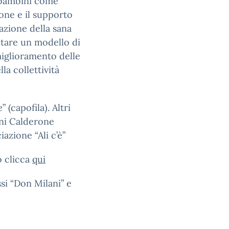
a bambini come
ione e il supporto
zazione della sana
ntare un modello di
miglioramento delle
la collettività
 (capofila). Altri
ini Calderone
azione “Ali c’è”
o clicca
qui
si “Don Milani” e