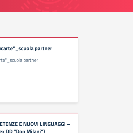
carte”_scuola partner
rte"_scuola partner
TENZE E NUOVI LINGUAGGI –
x DD “Don Milani”)