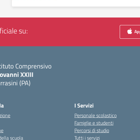
iciale su:
App
tituto Comprensivo
ovanni XXIII
rrasini (PA)
Visita la pagina iniziale della scuola
la
I Servizi
zione
Personale scolastico
Famiglie e studenti
ne
Percorsi di studio
della scuola
Tutti i servizi