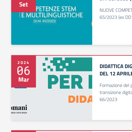
Set
NUOVE COMPET
65/2023 (ex DD 
2024
DIDATTICA DI
06
DEL 12 APRIL
Mar
Formazione del p
transizione digit
66/2023