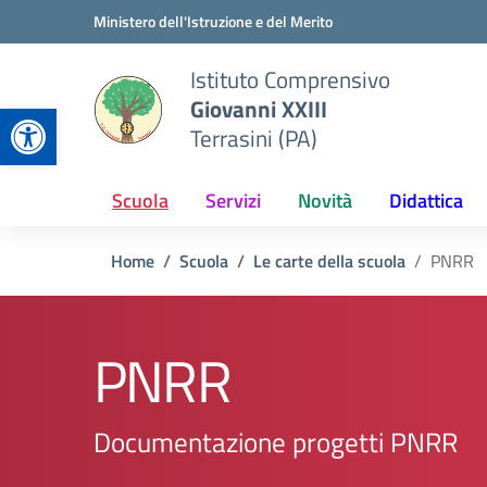
Vai ai contenuti
Vai al menu di navigazione
Vai al footer
Ministero dell'Istruzione e del Merito
Istituto Comprensivo
Giovanni XXIII
Apri la barra degli strumenti
Terrasini (PA)
Scuola
Servizi
Novità
Didattica
Home
Scuola
Le carte della scuola
PNRR
PNRR
Documentazione progetti PNRR