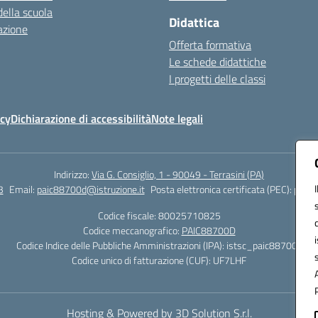
della scuola
Didattica
azione
Offerta formativa
Le schede didattiche
I progetti delle classi
icy
Dichiarazione di accessibilità
Note legali
Indirizzo:
Via G. Consiglio, 1 - 90049 - Terrasini (PA)
3
Email:
paic88700d@istruzione.it
Posta elettronica certificata (PEC):
paic8
Codice fiscale: 80025710825
Codice meccanografico:
PAIC88700D
Codice Indice delle Pubbliche Amministrazioni (IPA): istsc_paic88700d
Codice unico di fatturazione (CUF): UF7LHF
Hosting & Powered by 3D Solution S.r.l.