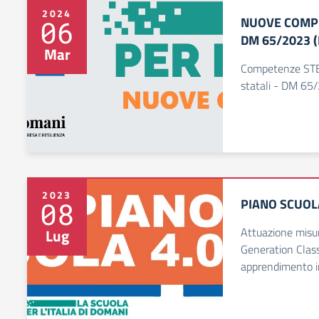
2024
NUOVE COMPE
06
DM 65/2023 (I
Mar
Competenze STEM
statali - DM 65
2023
PIANO SCUOL
08
Attuazione misu
Lug
Generation Clas
apprendimento i