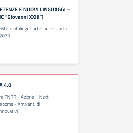
TENZE E NUOVI LINGUAGGI –
C “Giovanni XXIII”)
 e multilinguistiche nelle scuola
/2023
A 4.0
re PNRR - Azione 1 Next
srooms - Ambienti di
nnovativi