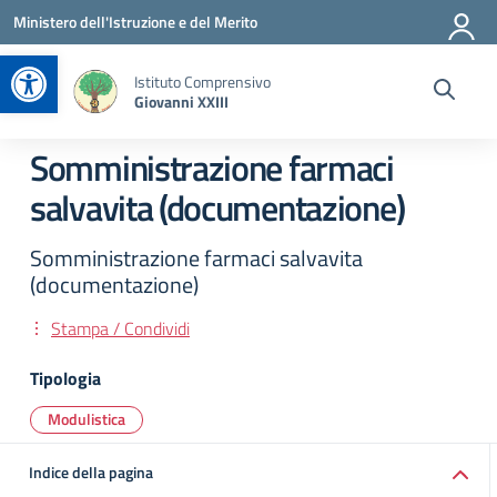
Vai ai contenuti
Vai al menu di navigazione
Vai al footer
Ministero dell'Istruzione e del Merito
Apri la barra degli strumenti
Istituto Comprensivo
Giovanni XXIII
Somministrazione farmaci
salvavita (documentazione)
Somministrazione farmaci salvavita
(documentazione)
Stampa / Condividi
Tipologia
Modulistica
Indice della pagina