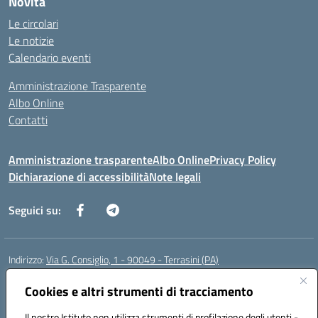
Novità
Le circolari
Le notizie
Calendario eventi
Amministrazione Trasparente
Albo Online
Contatti
Amministrazione trasparente
Albo Online
Privacy Policy
Dichiarazione di accessibilità
Note legali
Seguici su:
Indirizzo:
Via G. Consiglio, 1 - 90049 - Terrasini (PA)
Centralino:
0918619723
Email:
paic88700d@istruzione.it
Posta elettronica certificata (PEC):
Cookies e altri strumenti di tracciamento
paic88700d@pec.istruzione.it
Codice fiscale: 80025710825
Il nostro Istituto non utilizza strumenti di profilazione degli utenti -