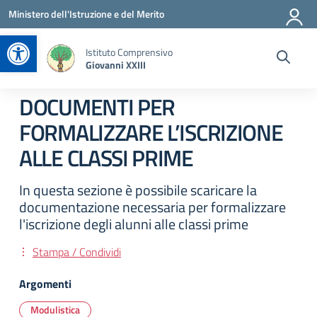
Vai ai contenuti
Vai al menu di navigazione
Vai al footer
Ministero dell'Istruzione e del Merito
Apri la barra degli strumenti
Istituto Comprensivo
Giovanni XXIII
DOCUMENTI PER
FORMALIZZARE L’ISCRIZIONE
ALLE CLASSI PRIME
In questa sezione è possibile scaricare la
documentazione necessaria per formalizzare
l'iscrizione degli alunni alle classi prime
Stampa / Condividi
Argomenti
Modulistica