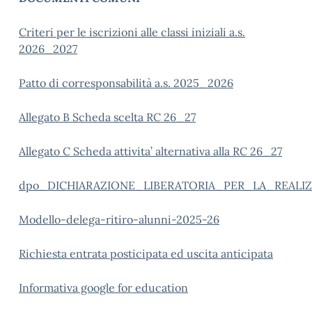
Criteri per le iscrizioni alle classi iniziali a.s.
2026_2027
Patto di corresponsabilità a.s. 2025_2026
Allegato B Scheda scelta RC 26_27
Allegato C Scheda attivita’ alternativa alla RC 26_27
dpo_DICHIARAZIONE_LIBERATORIA_PER_LA_REALI
Modello-delega-ritiro-alunni-2025-26
Richiesta entrata posticipata ed uscita anticipata
Informativa google for education