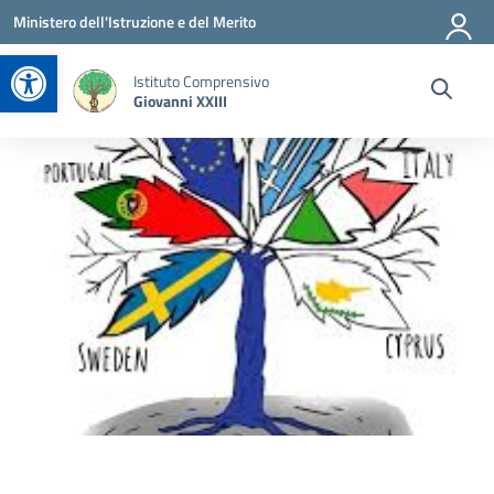
Vai ai contenuti
Vai al menu di navigazione
Vai al footer
Ministero dell'Istruzione e del Merito
Apri la barra degli strumenti
Istituto Comprensivo
Giovanni XXIII