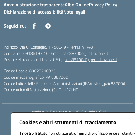
Amministrazione trasparente
Albo Online
Privacy Policy
Dichiarazione di accessibilità
Note legali
Seguici su:
Indirizzo:
Via G. Consiglio, 1 - 90049 - Terrasini (PA)
Centralino:
0918619723
Email:
paic88700d@istruzione.it
Posta elettronica certificata (PEC):
paic88700d@pec.istruzione.it
Codice fiscale: 80025710825
Codice meccanografico:
PAIC88700D
Codice Indice delle Pubbliche Amministrazioni (IPA): istsc_paic88700d
Codice unico di fatturazione (CUF): UF7LHF
Hosting & Powered by 3D Solution S.r.l.
Concept & Design by Designers Italia
Cookies e altri strumenti di tracciamento
Il nostro Istituto non utilizza strumenti di profilazione degli utenti 