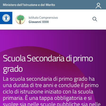
Vai ai contenuti
Vai al menu di navigazione
Vai al footer
Ministero dell'Istruzione e del Merito
Apri la barra degli strumenti
Istituto Comprensivo
Giovanni XXIII
Scuola Secondaria di primo
grado
La scuola secondaria di primo grado ha
una durata di tre anni e conclude il primo
ciclo di istruzione iniziato con la scuola
primaria. È una tappa obbligatoria e si
svolge sia nelle scuole pubbliche sia nelle