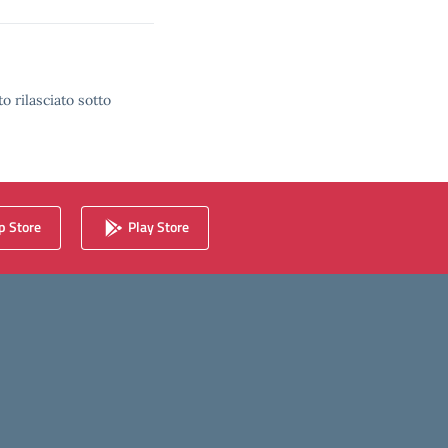
o rilasciato sotto
 Store
Play Store