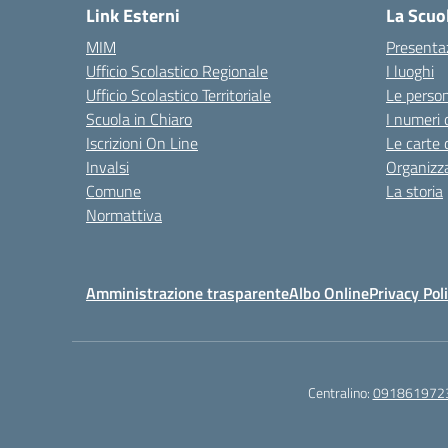
Link Esterni
La Scuo
MIM
Presenta
Ufficio Scolastico Regionale
I luoghi
Ufficio Scolastico Territoriale
Le perso
Scuola in Chiaro
I numeri 
Iscrizioni On Line
Le carte 
Invalsi
Organizz
Comune
La storia
Normattiva
Amministrazione trasparente
Albo Online
Privacy Pol
Centralino:
091861972