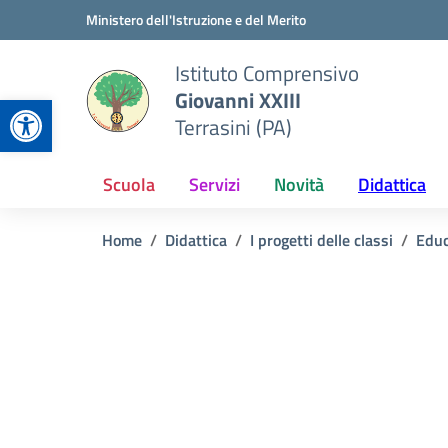
Vai ai contenuti
Vai al menu di navigazione
Vai al footer
Ministero dell'Istruzione e del Merito
Istituto Comprensivo
Giovanni XXIII
Apri la barra degli strumenti
Terrasini (PA)
Scuola
Servizi
Novità
Didattica
Home
Didattica
I progetti delle classi
Educ