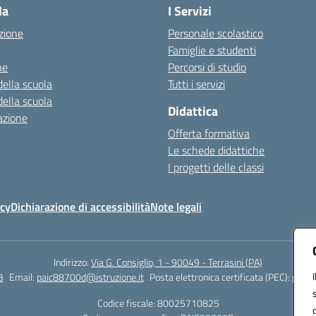
la
I Servizi
zione
Personale scolastico
Famiglie e studenti
ne
Percorsi di studio
della scuola
Tutti i servizi
della scuola
Didattica
azione
Offerta formativa
Le schede didattiche
I progetti delle classi
icy
Dichiarazione di accessibilità
Note legali
Indirizzo:
Via G. Consiglio, 1 - 90049 - Terrasini (PA)
3
Email:
paic88700d@istruzione.it
Posta elettronica certificata (PEC):
paic8
Codice fiscale: 80025710825