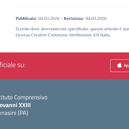
Pubblicato:
04.03.2026
-
Revisione:
04.03.2026
Eccetto dove diversamente specificato, questo articolo è stat
Licenza Creative Commons Attribuzione 4.0 Italia.
iciale su:
App
tituto Comprensivo
ovanni XXIII
rrasini (PA)
Visita la pagina iniziale della scuola