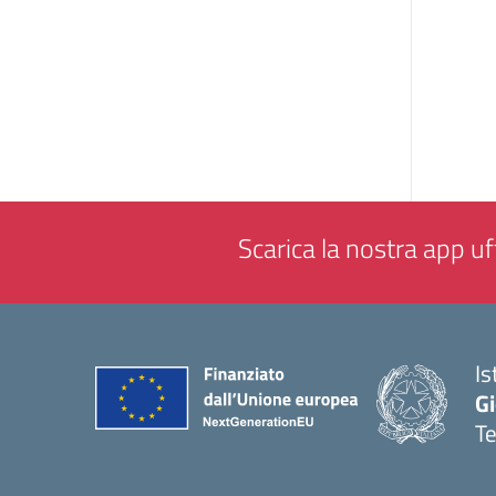
Scarica la nostra app uff
Is
Gi
Te
— 