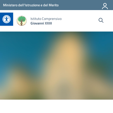
Vai ai contenuti
Vai al menu di navigazione
Vai al footer
Ministero dell'Istruzione e del Merito
Apri la barra degli strumenti
Istituto Comprensivo
Giovanni XXIII