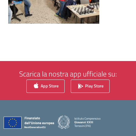
Scarica la nostra app ufficiale su:
App Store
Play Store
Istituto Comprensivo
Giovanni XXIII
Terrasini (PA)
— Visita la pagina iniziale della scuola