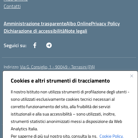
Contatti
Amministrazione trasparente
Albo Online
Privacy Policy
Dichiarazione di accessibilità
Note legali
Seguici su:
Indirizzo:
Via G. Consiglio, 1 - 90049 - Terrasini (PA)
Centralino:
0918619723
Email:
paic88700d@istruzione.it
Posta elettronica certificata (PEC):
Cookies e altri strumenti di tracciamento
paic88700d@pec.istruzione.it
Codice fiscale: 80025710825
Il nostro Istituto non utilizza strumenti di profilazione degli utenti -
Codice meccanografico:
PAIC88700D
sono utilizzati esclusivamente cookies tecnici necessari al
Codice Indice delle Pubbliche Amministrazioni (IPA): istsc_paic88700d
corretto funzionamento del sito, alla fruibilità dei servizi
Codice unico di fatturazione (CUF): UF7LHF
istituzionali e alla sua accessibilità – sono utilizzati, inoltre,
strumenti statistici anonimizzati messi a disposizione da Web
Analytics Italia.
Hosting & Powered by 3D Solution S.r.l.
Per saperne di più sul nostro sito, consulta la ns.
Cookie Policy.