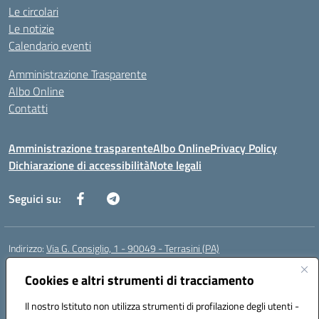
Le circolari
Le notizie
Calendario eventi
Amministrazione Trasparente
Albo Online
Contatti
Amministrazione trasparente
Albo Online
Privacy Policy
Dichiarazione di accessibilità
Note legali
Seguici su:
Indirizzo:
Via G. Consiglio, 1 - 90049 - Terrasini (PA)
Centralino:
0918619723
Email:
paic88700d@istruzione.it
Posta elettronica certificata (PEC):
paic88700d@pec.istruzione.it
Cookies e altri strumenti di tracciamento
Codice fiscale: 80025710825
Il nostro Istituto non utilizza strumenti di profilazione degli utenti -