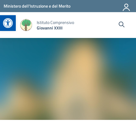
Vai ai contenuti
Vai al menu di navigazione
Vai al footer
Ministero dell'Istruzione e del Merito
Apri la barra degli strumenti
Istituto Comprensivo
Giovanni XXIII