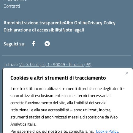
Contatti
Amministrazione trasparente
Albo Online
Privacy Policy
Dichiarazione di accessibilità
Note legali
Seguici su:
Indirizzo:
Via G. Consiglio, 1 - 90049 - Terrasini (PA)
Centralino:
0918619723
Email:
paic88700d@istruzione.it
Posta elettronica certificata (PEC):
Cookies e altri strumenti di tracciamento
paic88700d@pec.istruzione.it
Codice fiscale: 80025710825
Il nostro Istituto non utilizza strumenti di profilazione degli utenti -
Codice meccanografico:
PAIC88700D
sono utilizzati esclusivamente cookies tecnici necessari al
Codice Indice delle Pubbliche Amministrazioni (IPA): istsc_paic88700d
corretto funzionamento del sito, alla fruibilità dei servizi
Codice unico di fatturazione (CUF): UF7LHF
istituzionali e alla sua accessibilità – sono utilizzati, inoltre,
strumenti statistici anonimizzati messi a disposizione da Web
Analytics Italia.
Hosting & Powered by 3D Solution S.r.l.
Per saperne di più sul nostro sito, consulta la ns.
Cookie Policy.