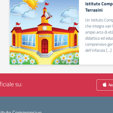
Istituto Comp
Terrasini
Un Istituto Comp
che integra vari 
ampio arco di et
didattica ed educa
comprensivo gen
dell’infanzia […]
iciale su:
App
tituto Comprensivo