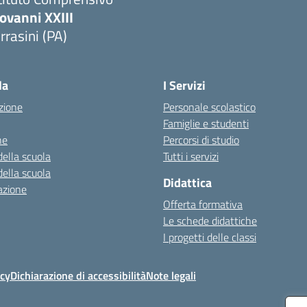
ovanni XXIII
rrasini (PA)
Visita la pagina iniziale della scuola
la
I Servizi
zione
Personale scolastico
Famiglie e studenti
ne
Percorsi di studio
della scuola
Tutti i servizi
della scuola
Didattica
azione
Offerta formativa
Le schede didattiche
I progetti delle classi
icy
Dichiarazione di accessibilità
Note legali