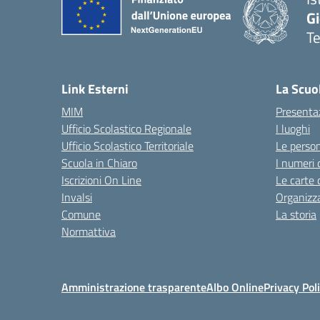
Gi
Te
— 
Link Esterni
La Scuo
MIM
Presenta
Ufficio Scolastico Regionale
I luoghi
Ufficio Scolastico Territoriale
Le perso
Scuola in Chiaro
I numeri 
Iscrizioni On Line
Le carte 
Invalsi
Organizz
Comune
La storia
Normattiva
Amministrazione trasparente
Albo Online
Privacy Pol