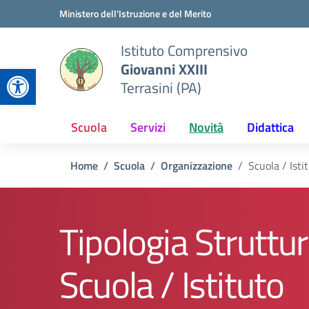
Vai ai contenuti
Vai al menu di navigazione
Vai al footer
Ministero dell'Istruzione e del Merito
Istituto Comprensivo
Giovanni XXIII
Apri la barra degli strumenti
Terrasini (PA)
Scuola
Servizi
Novità
Didattica
Home
Scuola
Organizzazione
Scuola / Isti
Tipologia Struttur
Scuola / Istituto