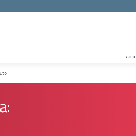
Ammi
tuto
a: