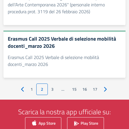
dell'Arte Contemporanea 2026" (personale interno
procedura prot. 3119 del 26 febbraio 2026)
Erasmus Call 2025 Verbale di selezione mobilità
docenti_marzo 2026
Erasmus Call 2025 Verbale di selezione mobilità
docenti_marzo 2026
1
2
3
…
15
16
17
Pagina precedente
Pagina succes
Scarica la nostra app ufficiale su:
App Store
Play Store