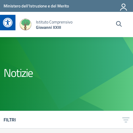
Vai ai contenuti
Vai al menu di navigazione
Vai al footer
Ministero dell'Istruzione e del Merito
Apri la barra degli strumenti
Istituto Comprensivo
Giovanni XXIII
Notizie
FILTRI