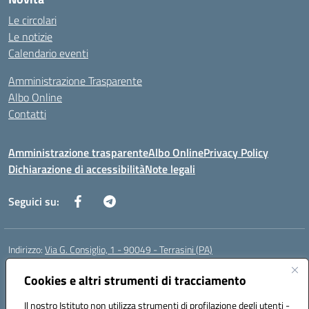
Le circolari
Le notizie
Calendario eventi
Amministrazione Trasparente
Albo Online
Contatti
Amministrazione trasparente
Albo Online
Privacy Policy
Dichiarazione di accessibilità
Note legali
Seguici su:
Indirizzo:
Via G. Consiglio, 1 - 90049 - Terrasini (PA)
Centralino:
0918619723
Email:
paic88700d@istruzione.it
Posta elettronica certificata (PEC):
Cookies e altri strumenti di tracciamento
paic88700d@pec.istruzione.it
Codice fiscale: 80025710825
Il nostro Istituto non utilizza strumenti di profilazione degli utenti -