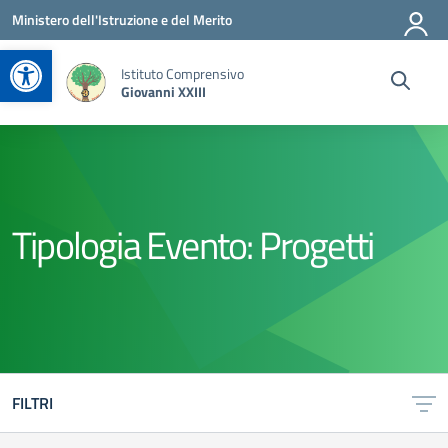
Vai ai contenuti
Vai al menu di navigazione
Vai al footer
Ministero dell'Istruzione e del Merito
Apri la barra degli strumenti
Istituto Comprensivo
Giovanni XXIII
Tipologia Evento:
Progetti
FILTRI