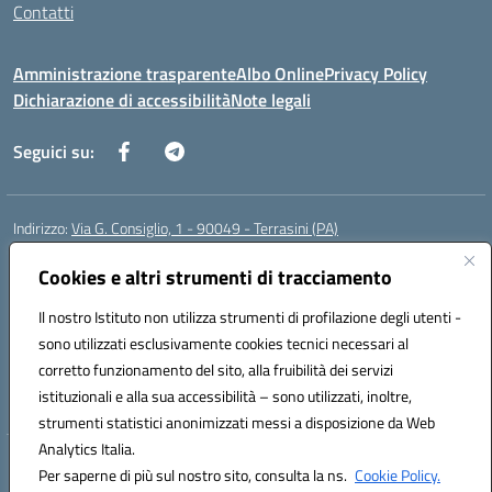
Contatti
Amministrazione trasparente
Albo Online
Privacy Policy
Dichiarazione di accessibilità
Note legali
Seguici su:
Indirizzo:
Via G. Consiglio, 1 - 90049 - Terrasini (PA)
Centralino:
0918619723
Email:
paic88700d@istruzione.it
Posta elettronica certificata (PEC):
Cookies e altri strumenti di tracciamento
paic88700d@pec.istruzione.it
Codice fiscale: 80025710825
Il nostro Istituto non utilizza strumenti di profilazione degli utenti -
Codice meccanografico:
PAIC88700D
sono utilizzati esclusivamente cookies tecnici necessari al
Codice Indice delle Pubbliche Amministrazioni (IPA): istsc_paic88700d
corretto funzionamento del sito, alla fruibilità dei servizi
Codice unico di fatturazione (CUF): UF7LHF
istituzionali e alla sua accessibilità – sono utilizzati, inoltre,
strumenti statistici anonimizzati messi a disposizione da Web
Analytics Italia.
Hosting & Powered by 3D Solution S.r.l.
Per saperne di più sul nostro sito, consulta la ns.
Cookie Policy.