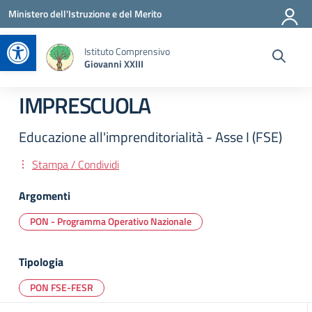
Vai ai contenuti
Vai al menu di navigazione
Vai al footer
Ministero dell'Istruzione e del Merito
Apri la barra degli strumenti
Istituto Comprensivo
Giovanni XXIII
IMPRESCUOLA
Educazione all'imprenditorialità - Asse I (FSE)
Stampa / Condividi
Argomenti
PON - Programma Operativo Nazionale
Tipologia
PON FSE-FESR